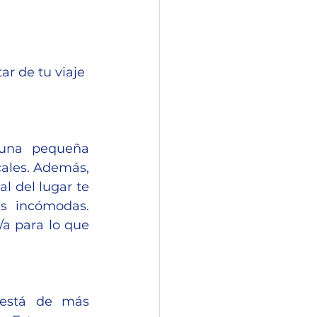
r de tu viaje 
una pequeña 
cales. Además, 
l del lugar te 
s incómodas. 
a para lo que 
está de más 