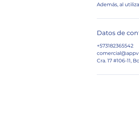
Además, al utiliz
Datos de con
+573182365542
comercial@appvi
Cra. 17 #106-11, 